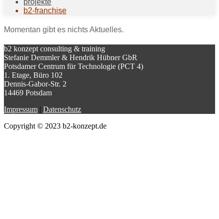
projekte
b2-franchise
Momentan gibt es nichts Aktuelles.
b2 konzept consulting & training
Stefanie Demmler & Hendrik Hübner GbR
Potsdamer Centrum für Technologie (PCT 4)
1. Etage, Büro 102
Dennis-Gabor-Str. 2
14469 Potsdam
Impressum
|
Datenschutz
Copyright © 2023 b2-konzept.de